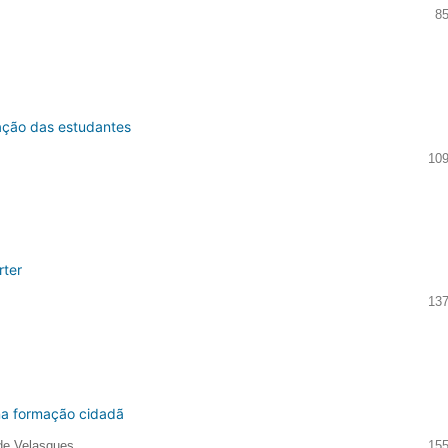
85
zação das estudantes
109
rter
137
 na formação cidadã
ade Velasques
155