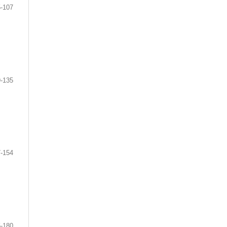
-107
-135
-154
-180