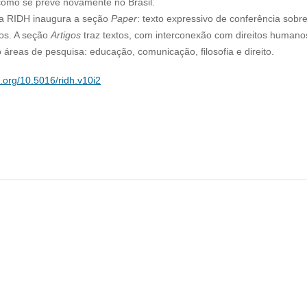
 como se prevê novamente no Brasil.
 a RIDH inaugura a seção
Paper
: texto expressivo de conferência sobr
os. A seção
Artigos
traz textos, com interconexão com direitos humano
o áreas de pesquisa: educação, comunicação, filosofia e direito.
i.org/10.5016/ridh.v10i2