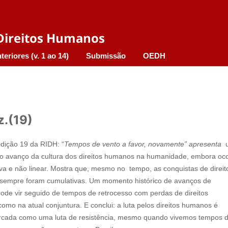
e Direitos Humanos
teriores (v. 1 ao 14)
Submissão
OEDH
z.(19)
edição 19 da RIDH: “
Tempos de vento a favor, novamente” apresenta
 o avanço da cultura dos direitos humanos na humanidade, embora oc
iva e não linear. Mostra que, mesmo no tempo, as conquistas de direit
empre foram cumulativas. Um momento histórico de avanços de
de vir seguido de tempos de retrocesso com perdas de direitos
omo na atual conjuntura. E conclui: a luta pelos direitos humanos é
rcada como uma luta de resistência, mesmo quando vivemos tempos 