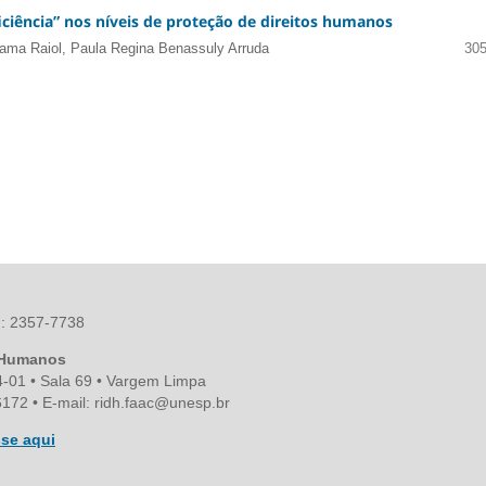
ciência” nos níveis de proteção de direitos humanos
ma Raiol, Paula Regina Benassuly Arruda
305
SN: 2357-7738
s Humanos
4-01 • Sala 69 • Vargem Limpa
172 • E-mail: ridh.faac@unesp.br
se aqui