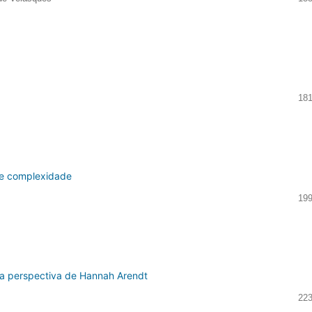
181
 e complexidade
199
ela perspectiva de Hannah Arendt
223