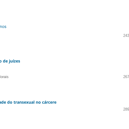
anos
243
o de juízes
orais
267
dade do transexual no cárcere
289