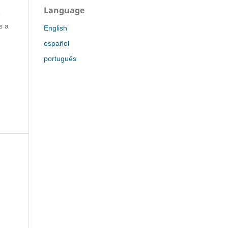
Language
e
s a
English
español
português