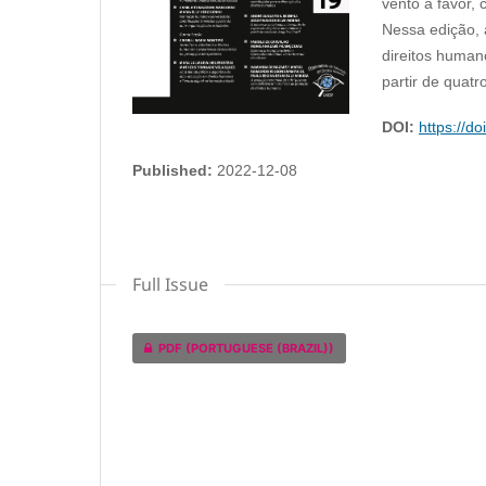
vento a favor,
Nessa edição,
direitos human
partir de quatr
DOI:
https://do
Published:
2022-12-08
Full Issue
PDF (PORTUGUESE (BRAZIL))