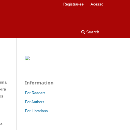
Registrar-se
Acesso
Search
Information
uma
orra
For Readers
os
For Authors
For Librarians
de