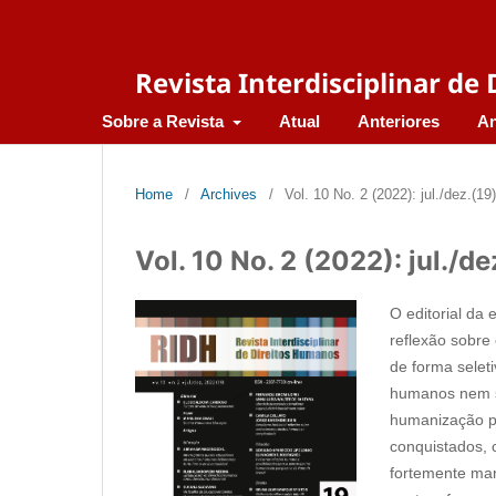
Revista Interdisciplinar d
Sobre a Revista
Atual
Anteriores
An
Home
/
Archives
/
Vol. 10 No. 2 (2022): jul./dez.(19)
Vol. 10 No. 2 (2022): jul./de
O editorial da 
reflexão sobre
de forma selet
humanos nem s
humanização po
conquistados, c
fortemente ma