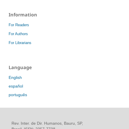
Information
For Readers
For Authors
For Librarians
Language
English
español
português
Rev. Inter. de Dir. Humanos, Bauru, SP,
Brasil. ISSN: 2357-7738