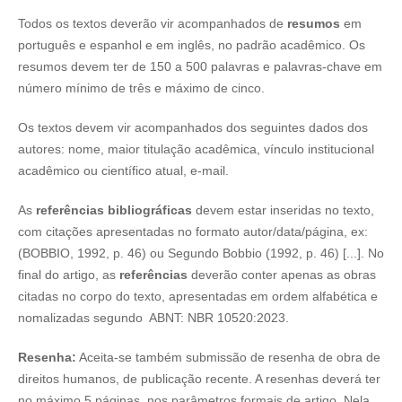
Todos os textos deverão vir acompanhados de
resumos
em
português e espanhol e em inglês, no padrão acadêmico. Os
resumos devem ter de 150 a 500 palavras e palavras-chave em
número mínimo de três e máximo de cinco.
Os textos devem vir acompanhados dos seguintes dados dos
autores: nome, maior titulação acadêmica, vínculo institucional
acadêmico ou científico atual, e-mail.
As
referências bibliográficas
devem estar inseridas no texto,
com citações apresentadas no formato autor/data/página, ex:
(BOBBIO, 1992, p. 46) ou Segundo Bobbio (1992, p. 46) [...]. No
final do artigo, as
referências
deverão conter apenas as obras
citadas no corpo do texto, apresentadas em ordem alfabética e
nomalizadas segundo ABNT: NBR 10520:2023.
Resenha:
Aceita-se também submissão de resenha de obra de
direitos humanos, de publicação recente. A resenhas deverá ter
no máximo 5 páginas, nos parâmetros formais de artigo. Nela