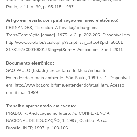
Paulo, v. 11, n. 30, p. 95-115, 1997.
Artigo em revista com publicação em meio eletrônico:
FERNANDES, Florestan. A Revolução burguesa.
Trans/Form/Ação
[
online
]. 1975, v. 2, p. 202-205. Disponível em
http://www.scielo.br/scielo.php?script=sci_arttext&pid=S0101-
31731975000100012&lng=pt&nrm=. Acesso em: 8 out. 2011.
Documento eletrônico:
SÃO PAULO (Estado). Secretaria do Meio Ambiente.
Entendendo o meio ambiente. São Paulo, 1999. v. 1. Disponível
em: http://www.bdt.org.br/sma/entendendo/atual.htm. Acesso
em: 8 mar. 1999.
Trabalho apresentado em evento:
PRADO, R. A educação no futuro.
In
: CONFERÊNCIA
NACIONAL DE EDUCAÇÃO, 1, 1997, Curitiba.
Anais
[...]
Brasília: INEP, 1997. p. 103-106.