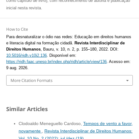
como capítulo de livro), com reconhecimento de autoria e publicação
inicial nesta revista.
How to Cite
Para desnaturalizar o ódio nas redes: Educação em direitos humanos
e literacia digital na formação cidadã.
Revista Interdisciplinar de
Direitos Humanos
, Bauru, v. 10, n. 2, p. 155–180, 2022. DOI:
10.5016/ridh.v10i2.136
. Disponível em:
https://ridh.faac.unesp.br/index.php/ridh/article/view/136
. Acesso em:
9 aug. 2026.
More Citation Formats
Similar Articles
Clodoaldo Meneguello Cardoso,
Tempos de vento a favor,
novamente
,
Revista Interdisciplinar de Direitos Humanos:
Vol. 10 No. 2 (2022): jul./dez.(19)