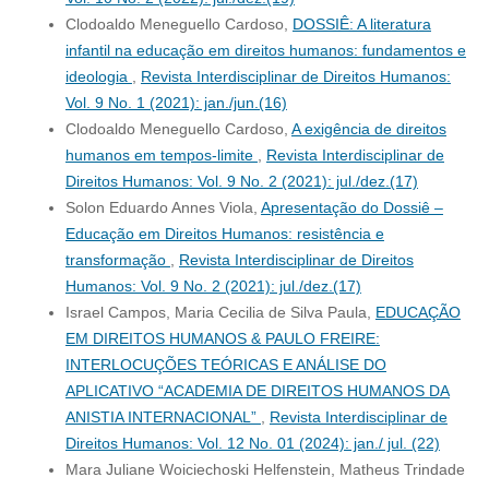
Clodoaldo Meneguello Cardoso,
DOSSIÊ: A literatura
infantil na educação em direitos humanos: fundamentos e
ideologia
,
Revista Interdisciplinar de Direitos Humanos:
Vol. 9 No. 1 (2021): jan./jun.(16)
Clodoaldo Meneguello Cardoso,
A exigência de direitos
humanos em tempos-limite
,
Revista Interdisciplinar de
Direitos Humanos: Vol. 9 No. 2 (2021): jul./dez.(17)
Solon Eduardo Annes Viola,
Apresentação do Dossiê –
Educação em Direitos Humanos: resistência e
transformação
,
Revista Interdisciplinar de Direitos
Humanos: Vol. 9 No. 2 (2021): jul./dez.(17)
Israel Campos, Maria Cecilia de Silva Paula,
EDUCAÇÃO
EM DIREITOS HUMANOS & PAULO FREIRE:
INTERLOCUÇÕES TEÓRICAS E ANÁLISE DO
APLICATIVO “ACADEMIA DE DIREITOS HUMANOS DA
ANISTIA INTERNACIONAL”
,
Revista Interdisciplinar de
Direitos Humanos: Vol. 12 No. 01 (2024): jan./ jul. (22)
Mara Juliane Woiciechoski Helfenstein, Matheus Trindade