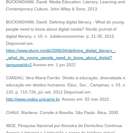
BUCKINGHAM, David. Media Education: Literacy, Learning and
Contemporary Culture. John Wiley & Sons, 2013.
BUCKINGHAM, David. Defining digital literacy - What do young
people need to know about digital media? Nordic journal of
digital literacy, v. 10, n. Jubileumsnummer, p. 21-35, 2015.
Disponível em:
https://www.idunn.no/dk/2006/04/defining_digital_literacy_-
_what_do_young_people_need_to_know_about_digital?
languageId=2
Acesso em: 1 jun 2022
CANDAU, Vera Maria Ferrão. Direito à educação, diversidade e
educação em direitos humanos. Educ. Soc., Campinas, v. 33, n.
120, p. 715-726, jul.-set. 2012 Disponível em
http://www.cedes.unicamp.br
. Acesso em: 02 mar 2022.
CHAUI, Marilena. Convite à filosofia. São Paulo: Ática, 2000.
IBGE. Pesquisa Nacional por Amostra de Domicílios Contínua.
Acesso à Internet e à televisão e posse de telefone móvel