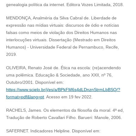
genealogia política da internet. Editora Vozes Limitada, 2018.
MENDONÇA, Analméria da Silva Cabral de. Liberdade de
expressão nas mídias virtuais: discursos de ódio e notícias
falsas como meios de violação dos Direitos Humanos nas
interlocuções virtuais. Dissertação (Mestrado em Direitos
Humanos) - Universidade Federal de Pernambuco, Recife,
2019.
OLIVEIRA, Renato José de. Ética na escola: (re)acendendo
uma polêmica. Educação & Sociedade, ano XXII, nº 76,
Outubro/2001. Disponível em:
https://www.scielo.br/j/es/a/BPkFM6s4dLDnznStrmLbBSQ/?
format=pdf&lang=pt
. Acesso em 19 fev 2022.
RACHELS, James. Os elementos da filosofia da moral. 4ª ed,
Tradução de Roberto Cavallari Filho. Barueri: Manole, 2006.
SAFERNET. Indicadores Helpline. Disponível em: