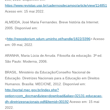
https://www.revistas.usp.br/cadernosdecampo/article/view/114851
Acesso em: 15 mai 2022.
ALMEIDA, José Maria Fernandes. Breve história da Internet.
2005. Disponível em:
<
http://repositorium.sdum.uminho.pt/handle/1822/3396
> Acesso
em: 09 mai, 2022.
ARANHA, Maria Lúcia de Arruda. Filosofia da educação. 3ª ed.
São Paulo: Moderna, 2006.
BRASIL. Ministério da Educação/Conselho Nacional de
Educação. Diretrizes Nacionais para a Educação em Direitos
Humanos. Brasília: MEC/CNE, 2012. Disponível em:
http://portal.mec.gov.br/index.php?
option=com_docman&view=download&alias=32131-educacao-
dh-diretrizesnacionais-pdf&Itemid=30192
Acesso em: 15 mai
2022.