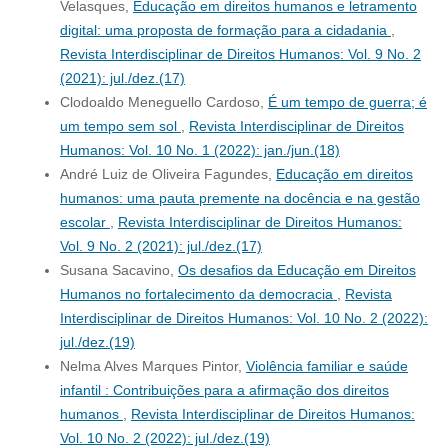
Velasques,
Educação em direitos humanos e letramento
digital: uma proposta de formação para a cidadania
,
Revista Interdisciplinar de Direitos Humanos: Vol. 9 No. 2
(2021): jul./dez.(17)
Clodoaldo Meneguello Cardoso,
É um tempo de guerra; é
um tempo sem sol
,
Revista Interdisciplinar de Direitos
Humanos: Vol. 10 No. 1 (2022): jan./jun.(18)
André Luiz de Oliveira Fagundes,
Educação em direitos
humanos: uma pauta premente na docência e na gestão
escolar
,
Revista Interdisciplinar de Direitos Humanos:
Vol. 9 No. 2 (2021): jul./dez.(17)
Susana Sacavino,
Os desafios da Educação em Direitos
Humanos no fortalecimento da democracia
,
Revista
Interdisciplinar de Direitos Humanos: Vol. 10 No. 2 (2022):
jul./dez.(19)
Nelma Alves Marques Pintor,
Violência familiar e saúde
infantil : Contribuições para a afirmação dos direitos
humanos
,
Revista Interdisciplinar de Direitos Humanos:
Vol. 10 No. 2 (2022): jul./dez.(19)