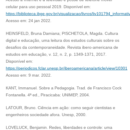
celular para uso pessoal 2019. Disponível em:
https://biblioteca.ibge.gov.br/visualizacao/livros/liv101794_informati
Acesso em: 24 jan 2022.
HEINSFELD, Bruna Damiana; PISCHETOLA, Magda. Cultura
digital e educação, uma leitura dos estudos culturais sobre os
desafios da contemporaneidade. Revista ibero-americana de
estudos em educação, v. 12, n. 2, p. 1349-1371, 2017.
Disponível em:
https://periodicos.fclar.unesp.br/iberoamericana/article/view/10301
Acesso em: 9 mar. 2022.
KANT, Immanuel. Sobre a Pedagogia. Trad. de Francisco Cock
Fontanella. 4ª ed., Piracicaba: UNIMEP, 2004.
LATOUR, Bruno. Ciência em ação: como seguir cientistas e
engenheiros sociedade afora. Unesp, 2000.
LOVELUCK, Benjamin. Redes, liberdades e controle: uma