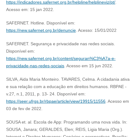
https://indicadores.safernet.org.br/helpline/helplineviz/pt/
.
Acesso em: 15 jan 2022.
SAFERNET. Hotline. Disponível em:
https://new.safernet.org.br/denuncie
. Acesso: 15/01/2022
SAFERNET. Segurança e privacidade nas redes sociais.
Disponível em:
https://new.safernet.org.br/content/seguran%C3%A7a-e-
privacidade-nas-redes-sociais
. Acesso em 15 jun 2022.
SILVA, Aida Maria Monteiro. TAVARES, Celma. A cidadania ativa
e sua relação com a educação em direitos humanos. RBPAE -
v.27, n.1, 2011, p. 13- 24. Disponível em:
https://seer.ufrgs.br/rbpae/article/view/19915/11556
. Acesso em
03 de fev de 2022.
SOUSA et. al. Escola de App: Programando uma nova vida. In:
SOUSA, Janara; GERALDES, Elen; REIS, Ligia Maria (Org.).
Internet e Direitos Humanos: Cenários e perspectivas. Brasília: