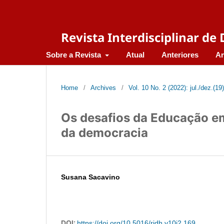
Revista Interdisciplinar d
Sobre a Revista
Atual
Anteriores
An
Home
/
Archives
/
Vol. 10 No. 2 (2022): jul./dez.(19)
Os desafios da Educação e
da democracia
Susana Sacavino
DOI:
https://doi.org/10.5016/ridh.v10i2.169