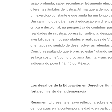
visão profunda; saber reconhecer letramento étnico
diferentes âmbitos de justiça. Afirma que a democ
um exercício constante e que ainda há um longo ca
Um caminho que dá ênfase à educação em direitos 
crítica e decolonial, na perspectiva de contribuir p
realidades de injustiça, opressão, violência, desigu
invisibilidade, em possibilidades e realidades de V
orientados no sentido de desenvolver as referidas
Conclui ressaltando que é preciso estar “lutando s
se faça costume”, como proclama Jacinta Francisc
indígena do povo Hñáhñú do México.
Los desafíos de la Educación en Derechos Hum
fortalecimiento de la democracia
Resumen
: El presente ensayo reflexiona sobre el e
democracias en la contemporaneidad y, en particula