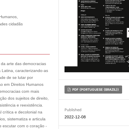
 Humanos,
dades cidadãs
o da arte das democracias
 Latina, caracterizando-as
de de se lutar por
ção em Direitos Humanos
PDF (PORTUGUESE (BRAZIL))
democracias com mais
o dos sujeitos de direito,
istência e reexistência.
Published
 crítica e decolonial na
2022-12-08
s, sistematiza e articula
e escutar com o coração -