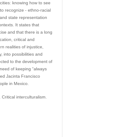
acities: knowing how to see
to recognize - ethno-racial
s and state representation
ntexts. It states that
se and that there is a long
ation, critical and
n realities of injustice,
y, into possibilities and
rected to the development of
he need of keeping “always
med Jacinta Francisco
ple in Mexico.
ritical interculturalism.