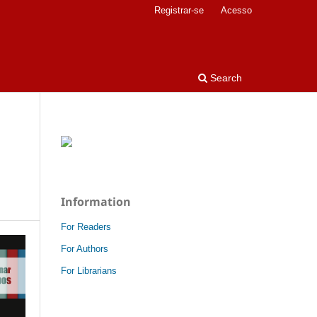
Registrar-se
Acesso
Search
Information
For Readers
For Authors
For Librarians