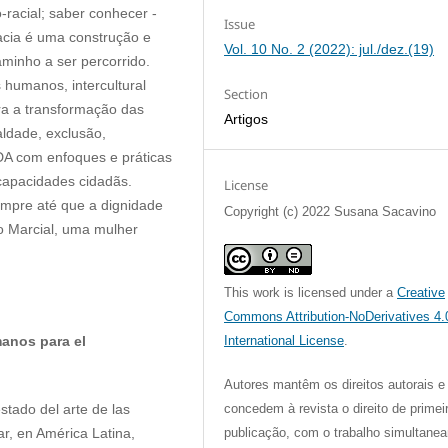
-racial; saber conhecer -
Issue
racia é uma construção e
Vol. 10 No. 2 (2022): jul./dez.(19)
minho a ser percorrido.
humanos, intercultural
Section
ara a transformação das
Artigos
aldade, exclusão,
IDA com enfoques e práticas
 capacidades cidadãs.
License
empre até que a dignidade
Copyright (c) 2022 Susana Sacavino
o Marcial, uma mulher
This work is licensed under a
Creative
Commons Attribution-NoDerivatives 4.
anos para el
International License
.
Autores mantêm os direitos autorais e
stado del arte de las
concedem à revista o direito de primei
r, en América Latina,
publicação, com o trabalho simultane