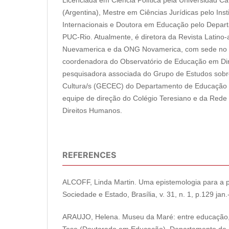
Licenciada em Ciência Política pela Universidad C
(Argentina), Mestre em Ciências Jurídicas pelo Inst
Internacionais e Doutora em Educação pelo Depa
PUC-Rio. Atualmente, é diretora da Revista Latino
Nuevamerica e da ONG Novamerica, com sede no R
coordenadora do Observatório de Educação em Di
pesquisadora associada do Grupo de Estudos sobr
Cultura/s (GECEC) do Departamento de Educação
equipe de direção do Colégio Teresiano e da Rede
Direitos Humanos.
REFERENCES
ALCOFF, Linda Martin. Uma epistemologia para a p
Sociedade e Estado, Brasília, v. 31, n. 1, p.129 jan.
ARAUJO, Helena. Museu da Maré: entre educação,