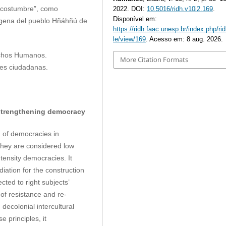
a costumbre”, como
2022. DOI:
10.5016/ridh.v10i2.169
.
Disponível em:
dígena del pueblo Hñáhñú de
https://ridh.faac.unesp.br/index.php/rid
le/view/169
. Acesso em: 8 aug. 2026.
echos Humanos.
More Citation Formats
ades ciudadanas.
strengthening democracy
n of democracies in
They are considered low
ntensity democracies. It
ation for the construction
ted to right subjects’
 of resistance and re-
 decolonial intercultural
 principles, it