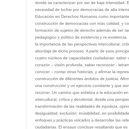
donde se caracterizan por ser de baja intensidad. El
necesidad de luchar por democracias de alta intens
Educación en Derechos Humanos como importante 
construcción de democracias con más calidad, y c
formación de sujetos de derecho además de ser t
pedagógico y político de existencia y re-existencia.
la importancia de las perspectivas intercultural, crít
abordaje de dicho proceso. A partir de esos principio
cuatro núcleos de capacidades ciudadanas: saber v
corazón – visión profunda; saber reconocer - letram
conocer – contar otras historias; y afirmar la repres
construcción de diferentes ámbitos de justicia. Afi
una construcción y un ejercicio constante y que aú
recorrer. Un camino que enfatiza a la educación 
intercultural, crítica y decolonial, desde una perspec
transformación de las realidades de injusticia, opres
desigualdad, exclusión, invisibilidad, en posibilida
enfoques y prácticas volcados a desarrollar las ref
ciudadanas. El ensayo concluye resaltando que es 