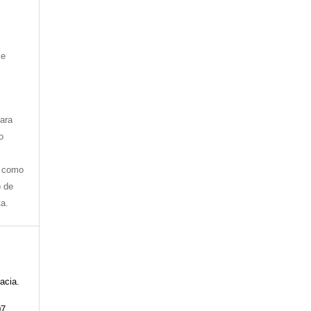
 e
ara
o
u como
o de
ta.
acia.
07,