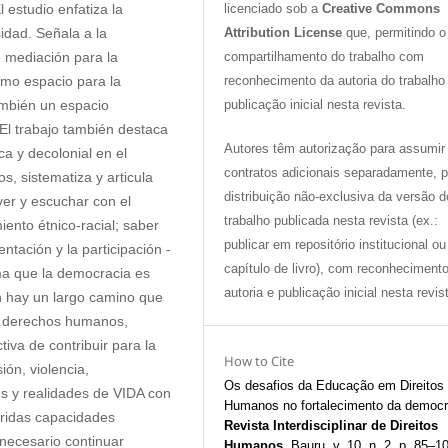
 estudio enfatiza la
licenciado sob a
Creative Commons
idad. Señala a la
Attribution License
que, permitindo o
mediación para la
compartilhamento do trabalho com
omo espacio para la
reconhecimento da autoria do trabalho
ambién un espacio
publicação inicial nesta revista.
 El trabajo también destaca
Autores têm autorização para assumir
ica y decolonial en el
contratos adicionais separadamente, p
s, sistematiza y articula
distribuição não-exclusiva da versão d
er y escuchar con el
trabalho publicada nesta revista (ex.:
iento étnico-racial; saber
publicar em repositório institucional o
entación y la participación -
capítulo de livro), com reconheciment
rma que la democracia es
autoria e publicação inicial nesta revis
n hay un largo camino que
en derechos humanos,
tiva de contribuir para la
How to Cite
ión, violencia,
Os desafios da Educação em Direitos
des y realidades de VIDA con
Humanos no fortalecimento da democr
eridas capacidades
Revista Interdisciplinar de Direitos
necesario continuar
Humanos
, Bauru, v. 10, n. 2, p. 85–1