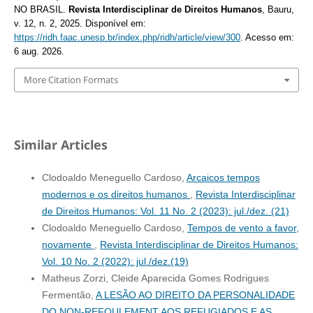
NO BRASIL.
Revista Interdisciplinar de Direitos Humanos
, Bauru,
v. 12, n. 2, 2025. Disponível em:
https://ridh.faac.unesp.br/index.php/ridh/article/view/300
. Acesso em:
6 aug. 2026.
More Citation Formats
Similar Articles
Clodoaldo Meneguello Cardoso,
Arcaicos tempos
modernos e os direitos humanos
,
Revista Interdisciplinar
de Direitos Humanos: Vol. 11 No. 2 (2023): jul./dez. (21)
Clodoaldo Meneguello Cardoso,
Tempos de vento a favor,
novamente
,
Revista Interdisciplinar de Direitos Humanos:
Vol. 10 No. 2 (2022): jul./dez.(19)
Matheus Zorzi, Cleide Aparecida Gomes Rodrigues
Fermentão,
A LESÃO AO DIREITO DA PERSONALIDADE
DO NON-REFOULEMENT AOS REFUGIADOS E AS