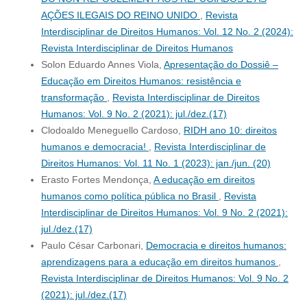
AÇÕES ILEGAIS DO REINO UNIDO
,
Revista
Interdisciplinar de Direitos Humanos: Vol. 12 No. 2 (2024):
Revista Interdisciplinar de Direitos Humanos
Solon Eduardo Annes Viola,
Apresentação do Dossiê –
Educação em Direitos Humanos: resistência e
transformação
,
Revista Interdisciplinar de Direitos
Humanos: Vol. 9 No. 2 (2021): jul./dez.(17)
Clodoaldo Meneguello Cardoso,
RIDH ano 10: direitos
humanos e democracia!
,
Revista Interdisciplinar de
Direitos Humanos: Vol. 11 No. 1 (2023): jan./jun. (20)
Erasto Fortes Mendonça,
A educação em direitos
humanos como política pública no Brasil
,
Revista
Interdisciplinar de Direitos Humanos: Vol. 9 No. 2 (2021):
jul./dez.(17)
Paulo César Carbonari,
Democracia e direitos humanos:
aprendizagens para a educação em direitos humanos
,
Revista Interdisciplinar de Direitos Humanos: Vol. 9 No. 2
(2021): jul./dez.(17)