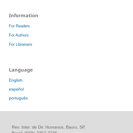
Information
For Readers
For Authors
For Librarians
Language
English
español
português
Rev. Inter. de Dir. Humanos, Bauru, SP,