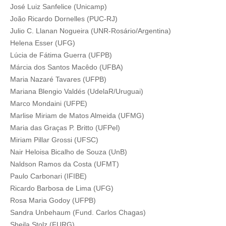
José Luiz Sanfelice (Unicamp)
João Ricardo Dornelles (PUC-RJ)
Julio C. Llanan Nogueira (UNR-Rosário/Argentina)
Helena Esser (UFG)
Lúcia de Fátima Guerra (UFPB)
Márcia dos Santos Macêdo (UFBA)
Maria Nazaré Tavares (UFPB)
Mariana Blengio Valdés (UdelaR/Uruguai)
Marco Mondaini (UFPE)
Marlise Miriam de Matos Almeida (UFMG)
Maria das Graças P. Britto (UFPel)
Miriam Pillar Grossi (UFSC)
Nair Heloisa Bicalho de Souza (UnB)
Naldson Ramos da Costa (UFMT)
Paulo Carbonari (IFIBE)
Ricardo Barbosa de Lima (UFG)
Rosa Maria Godoy (UFPB)
Sandra Unbehaum (Fund. Carlos Chagas)
Sheila Stolz (FURG)