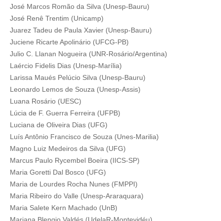
José Marcos Romão da Silva (Unesp-Bauru)
José Renê Trentim (Unicamp)
Juarez Tadeu de Paula Xavier (Unesp-Bauru)
Juciene Ricarte Apolinário (UFCG-PB)
Julio C. Llanan Nogueira (UNR-Rosário/Argentina)
Laércio Fidelis Dias (Unesp-Marília)
Larissa Maués Pelúcio Silva (Unesp-Bauru)
Leonardo Lemos de Souza (Unesp-Assis)
Luana Rosário (UESC)
Lúcia de F. Guerra Ferreira (UFPB)
Luciana de Oliveira Dias (UFG)
Luís Antônio Francisco de Souza (Unes-Marilia)
Magno Luiz Medeiros da Silva (UFG)
Marcus Paulo Rycembel Boeira (IICS-SP)
Maria Goretti Dal Bosco (UFG)
Maria de Lourdes Rocha Nunes (FMPPI)
Maria Ribeiro do Valle (Unesp-Araraquara)
Maria Salete Kern Machado (UnB)
Mariana Blengio Valdés (UdelaR-Montevidéu)