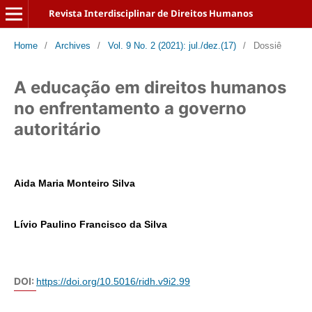
Revista Interdisciplinar de Direitos Humanos
Home
/
Archives
/
Vol. 9 No. 2 (2021): jul./dez.(17)
/
Dossiê
A educação em direitos humanos
no enfrentamento a governo
autoritário
Aida Maria Monteiro Silva
Lívio Paulino Francisco da Silva
DOI:
https://doi.org/10.5016/ridh.v9i2.99