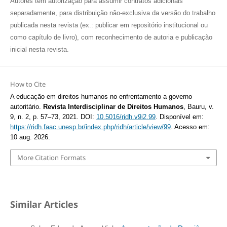
Autores têm autorização para assumir contratos adicionais
separadamente, para distribuição não-exclusiva da versão do trabalho
publicada nesta revista (ex.: publicar em repositório institucional ou
como capítulo de livro), com reconhecimento de autoria e publicação
inicial nesta revista.
How to Cite
A educação em direitos humanos no enfrentamento a governo
autoritário.
Revista Interdisciplinar de Direitos Humanos
, Bauru, v.
9, n. 2, p. 57–73, 2021. DOI:
10.5016/ridh.v9i2.99
. Disponível em:
https://ridh.faac.unesp.br/index.php/ridh/article/view/99
. Acesso em:
10 aug. 2026.
More Citation Formats
Similar Articles