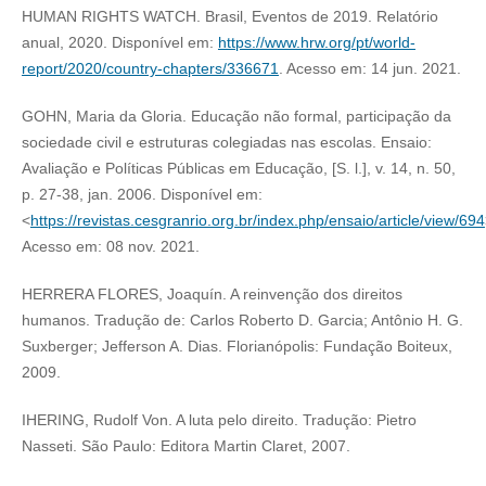
HUMAN RIGHTS WATCH. Brasil, Eventos de 2019. Relatório
anual, 2020. Disponível em:
https://www.hrw.org/pt/world-
report/2020/country-chapters/336671
. Acesso em: 14 jun. 2021.
GOHN, Maria da Gloria. Educação não formal, participação da
sociedade civil e estruturas colegiadas nas escolas. Ensaio:
Avaliação e Políticas Públicas em Educação, [S. l.], v. 14, n. 50,
p. 27-38, jan. 2006. Disponível em:
<
https://revistas.cesgranrio.org.br/index.php/ensaio/article/view/694
Acesso em: 08 nov. 2021.
HERRERA FLORES, Joaquín. A reinvenção dos direitos
humanos. Tradução de: Carlos Roberto D. Garcia; Antônio H. G.
Suxberger; Jefferson A. Dias. Florianópolis: Fundação Boiteux,
2009.
IHERING, Rudolf Von. A luta pelo direito. Tradução: Pietro
Nasseti. São Paulo: Editora Martin Claret, 2007.