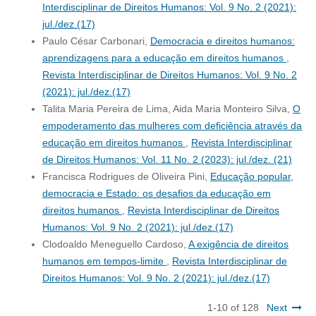
Interdisciplinar de Direitos Humanos: Vol. 9 No. 2 (2021):
jul./dez.(17)
Paulo César Carbonari,
Democracia e direitos humanos:
aprendizagens para a educação em direitos humanos
,
Revista Interdisciplinar de Direitos Humanos: Vol. 9 No. 2
(2021): jul./dez.(17)
Talita Maria Pereira de Lima, Aida Maria Monteiro Silva,
O
empoderamento das mulheres com deficiência através da
educação em direitos humanos
,
Revista Interdisciplinar
de Direitos Humanos: Vol. 11 No. 2 (2023): jul./dez. (21)
Francisca Rodrigues de Oliveira Pini,
Educação popular,
democracia e Estado: os desafios da educação em
direitos humanos
,
Revista Interdisciplinar de Direitos
Humanos: Vol. 9 No. 2 (2021): jul./dez.(17)
Clodoaldo Meneguello Cardoso,
A exigência de direitos
humanos em tempos-limite
,
Revista Interdisciplinar de
Direitos Humanos: Vol. 9 No. 2 (2021): jul./dez.(17)
1-10 of 128
Next