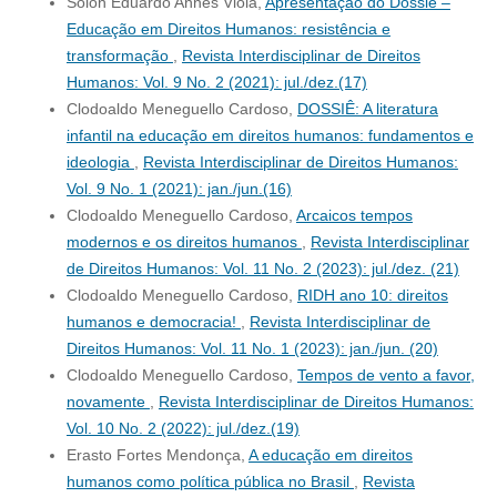
Solon Eduardo Annes Viola,
Apresentação do Dossiê –
Educação em Direitos Humanos: resistência e
transformação
,
Revista Interdisciplinar de Direitos
Humanos: Vol. 9 No. 2 (2021): jul./dez.(17)
Clodoaldo Meneguello Cardoso,
DOSSIÊ: A literatura
infantil na educação em direitos humanos: fundamentos e
ideologia
,
Revista Interdisciplinar de Direitos Humanos:
Vol. 9 No. 1 (2021): jan./jun.(16)
Clodoaldo Meneguello Cardoso,
Arcaicos tempos
modernos e os direitos humanos
,
Revista Interdisciplinar
de Direitos Humanos: Vol. 11 No. 2 (2023): jul./dez. (21)
Clodoaldo Meneguello Cardoso,
RIDH ano 10: direitos
humanos e democracia!
,
Revista Interdisciplinar de
Direitos Humanos: Vol. 11 No. 1 (2023): jan./jun. (20)
Clodoaldo Meneguello Cardoso,
Tempos de vento a favor,
novamente
,
Revista Interdisciplinar de Direitos Humanos:
Vol. 10 No. 2 (2022): jul./dez.(19)
Erasto Fortes Mendonça,
A educação em direitos
humanos como política pública no Brasil
,
Revista