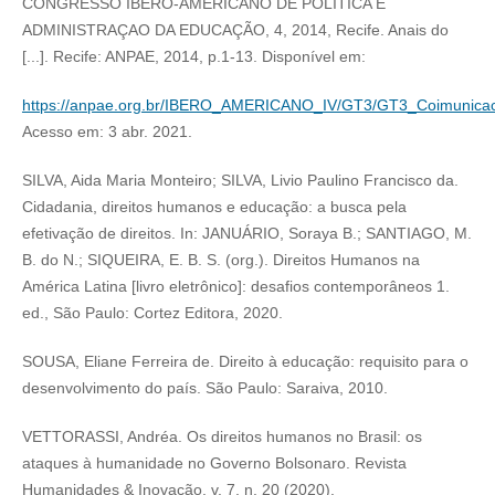
CONGRESSO IBERO-AMERICANO DE POLÍTICA E
ADMINISTRAÇAO DA EDUCAÇÃO, 4, 2014, Recife. Anais do
[...]. Recife: ANPAE, 2014, p.1-13. Disponível em:
https://anpae.org.br/IBERO_AMERICANO_IV/GT3/GT3_Coimunicaca
Acesso em: 3 abr. 2021.
SILVA, Aida Maria Monteiro; SILVA, Livio Paulino Francisco da.
Cidadania, direitos humanos e educação: a busca pela
efetivação de direitos. In: JANUÁRIO, Soraya B.; SANTIAGO, M.
B. do N.; SIQUEIRA, E. B. S. (org.). Direitos Humanos na
América Latina [livro eletrônico]: desafios contemporâneos 1.
ed., São Paulo: Cortez Editora, 2020.
SOUSA, Eliane Ferreira de. Direito à educação: requisito para o
desenvolvimento do país. São Paulo: Saraiva, 2010.
VETTORASSI, Andréa. Os direitos humanos no Brasil: os
ataques à humanidade no Governo Bolsonaro. Revista
Humanidades & Inovação, v. 7, n. 20 (2020).