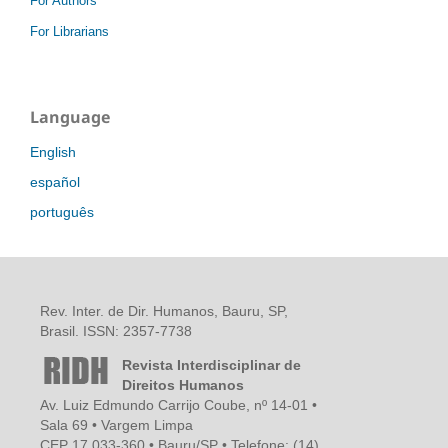
For Authors
For Librarians
Language
English
español
português
Rev. Inter. de Dir. Humanos, Bauru, SP,
Brasil. ISSN: 2357-7738
Revista Interdisciplinar de
Direitos Humanos
Av. Luiz Edmundo Carrijo Coube, nº 14-01 •
Sala 69 • Vargem Limpa
CEP 17.033-360 • Bauru/SP • Telefone: (14)