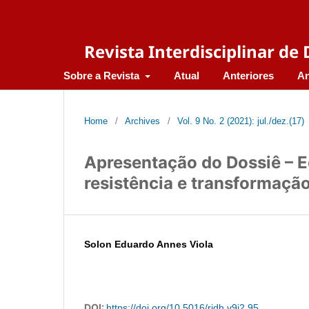
Revista Interdisciplinar d
Sobre a Revista
Atual
Anteriores
An
Home
/
Archives
/
Vol. 9 No. 2 (2021): jul./dez.(17)
Apresentação do Dossiê – 
resistência e transformaçã
Solon Eduardo Annes Viola
DOI:
https://doi.org/10.5016/ridh.v9i2.95