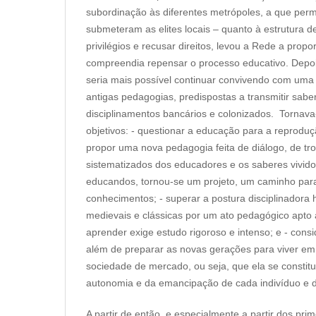
subordinação às diferentes metrópoles, a que pe
submeteram as elites locais – quanto à estrutura d
privilégios e recusar direitos, levou a Rede a pro
compreendia repensar o processo educativo. Depois
seria mais possível continuar convivendo com um
antigas pedagogias, predispostas a transmitir sabe
disciplinamentos bancários e colonizados. Tornava
objetivos: - questionar a educação para a reprodu
propor uma nova pedagogia feita de diálogo, de tr
sistematizados dos educadores e os saberes vivido
educandos, tornou-se um projeto, um caminho par
conhecimentos; - superar a postura disciplinadora
medievais e clássicas por um ato pedagógico apt
aprender exige estudo rigoroso e intenso; e - cons
além de preparar as novas gerações para viver em
sociedade de mercado, ou seja, que ela se constitu
autonomia e da emancipação de cada indivíduo e 
A partir de então, e especialmente a partir dos pri