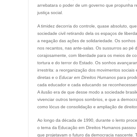
arrebatara o poder de um governo que propunha r
justiça social.
A timidez decorria do controle, quase absoluto, qu
sociedade civil retirando dela os espaços de liber
a negação das ações de solidariedade. Os sonhos 
nos recantos, nas ante-salas. Os sussurros ao pé 
corajosamente, com liberdade para os meios de c
tortura e do terror do Estado. Os sonhos avançara
irrestrita: a reorganização dos movimentos sociais
diretas e o
Educar em Direitos Humanos
para produ
cada educador e cada educando se reconhecessem 
A ilusão era de que desse modo a sociedade brasile
vivenciar outros tempos sombrios, e que a democrac
como lócus de consolidação e ampliação de direitos 
Ao longo da década de 1990, durante o lento proc
o tema da Educação em Direitos Humanos passou a
que projetavam o futuro da democracia nascente. 