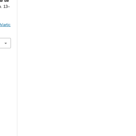
ar de
p. 13–
h/artic