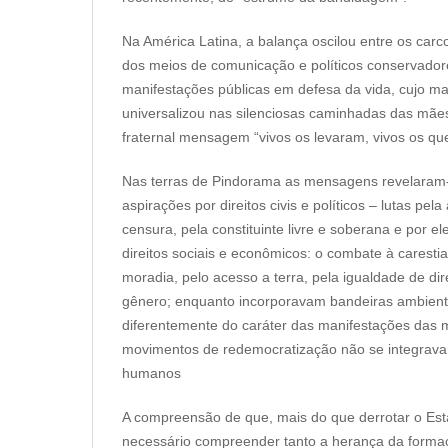
Na América Latina, a balança oscilou entre os car
dos meios de comunicação e políticos conservador
manifestações públicas em defesa da vida, cujo m
universalizou nas silenciosas caminhadas das mãe
fraternal mensagem “vivos os levaram, vivos os q
Nas terras de Pindorama as mensagens revelaram-
aspirações por direitos civis e políticos – lutas pela 
censura, pela constituinte livre e soberana e por el
direitos sociais e econômicos: o combate à caresti
moradia, pelo acesso a terra, pela igualdade de dir
gênero; enquanto incorporavam bandeiras ambienta
diferentemente do caráter das manifestações das 
movimentos de redemocratização não se integravam
humanos
A compreensão de que, mais do que derrotar o Estad
necessário compreender tanto a herança da formaç