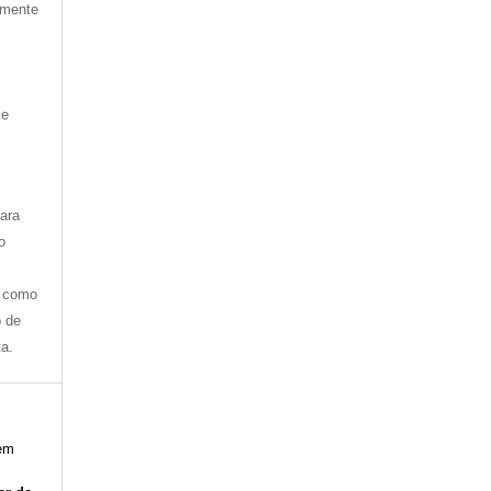
amente
 e
ara
o
u como
o de
ta.
em