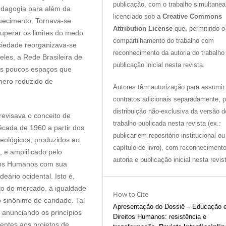
publicação, com o trabalho simultane
edagogia para além da
licenciado sob a
Creative Commons
uecimento. Tornava-se
Attribution License
que, permitindo o
superar os limites do medo
compartilhamento do trabalho com
ciedade reorganizava-se
reconhecimento da autoria do trabalho
eles, a Rede Brasileira de
publicação inicial nesta revista.
os poucos espaços que
ero reduzido de
Autores têm autorização para assumir
contratos adicionais separadamente, p
distribuição não-exclusiva da versão d
evisava o conceito de
trabalho publicada nesta revista (ex.:
década de 1960 a partir dos
publicar em repositório institucional o
deológicos, produzidos ao
capítulo de livro), com reconheciment
 e amplificado pelo
autoria e publicação inicial nesta revis
itos Humanos com sua
eário ocidental. Isto é,
to do mercado, à igualdade
How to Cite
 sinônimo de caridade. Tal
Apresentação do Dossiê – Educação 
anunciando os princípios
Direitos Humanos: resistência e
rentes aos projetos de