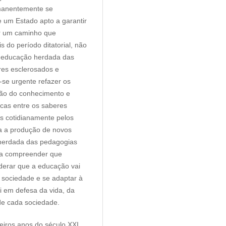
rmanentemente se
e um Estado apto a garantir
por um caminho que
 do período ditatorial, não
a educação herdada das
res esclerosados e
-se urgente refazer os
ção do conhecimento e
ocas entre os saberes
s cotidianamente pelos
a a produção de novos
 herdada das pedagogias
o a compreender que
iderar que a educação vai
 sociedade e se adaptar à
i em defesa da vida, da
de cada sociedade.
meiros anos do século XXI,