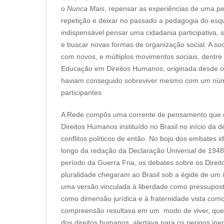
o
Nunca Mais
, repensar as experiências de uma p
repetição e deixar no passado a pedagogia do esq
indispensável pensar uma cidadania participativa, 
e buscar novas formas de organização social. A so
com novos, e múltiplos movimentos sociais, dentre 
Educação em Direitos Humanos, originada desde 
haviam conseguido sobreviver mesmo com um núm
participantes.
A Rede compôs uma corrente de pensamento que r
Direitos Humanos instituído no Brasil no início da 
conflitos políticos de então. No bojo dos embates i
longo da redação da Declaração Universal de 1948,
período da Guerra Fria, os debates sobre os Dire
pluralidade chegaram ao Brasil sob a égide de um id
uma versão vinculada à liberdade como pressupos
como dimensão jurídica e à fraternidade vista como
compreensão resultava em um modo de viver, que 
dos direitos humanos, alertava para os perigos ine