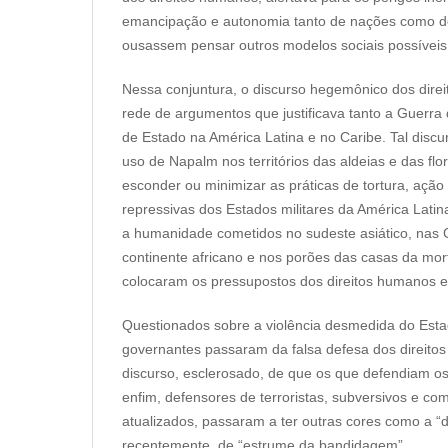
emancipação e autonomia tanto de nações como 
ousassem pensar outros modelos sociais po
Nessa conjuntura, o discurso hegemônico dos dir
rede de argumentos que justificava tanto a Guerra
de Estado na América Latina e no Caribe. Tal discu
uso de Napalm nos territórios das aldeias e das flo
esconder ou minimizar as práticas de tortura, ação
repressivas dos Estados militares da América Latin
a humanidade cometidos no sudeste asiático, nas G
continente africano e nos porões das casas da mor
colocaram os pressupostos dos direitos humanos e
Questionados sobre a violência desmedida do Estad
governantes passaram da falsa defesa dos direit
discurso, esclerosado, de que os que defendiam o
enfim, defensores de terroristas, subversivos e co
atualizados, passaram a ter outras cores como a “
recentemente, de “estrume da bandidagem”.