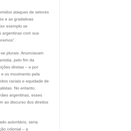
comidos ataques de setores
es e as gradativas
aior exemplo se
s argentinas com sua
ueremos”.
se plurais. Anunciavam
anistia, pelo fim da
eições diretas – e por
a e os movimento pela
eitos raciais e equidade de
listas. No entanto,
mães argentinas, esses
 ao discurso dos direitos
o autoritário, seria
ão colonial – a