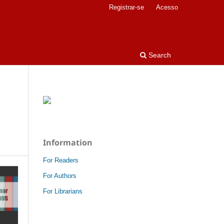
Registrar-se
Acesso
Search
Information
For Readers
For Authors
For Librarians