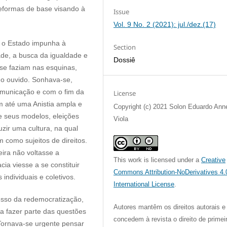
eformas de base visando à
Issue
Vol. 9 No. 2 (2021): jul./dez.(17)
e o Estado impunha à
Section
dade, a busca da igualdade e
Dossiê
se faziam nas esquinas,
do ouvido. Sonhava-se,
omunicação e com o fim da
License
m até uma Anistia ampla e
Copyright (c) 2021 Solon Eduardo Ann
 e seus modelos, eleições
Viola
zir uma cultura, na qual
como sujeitos de direitos.
ira não voltasse a
This work is licensed under a
Creative
ia viesse a se constituir
Commons Attribution-NoDerivatives 4.
individuais e coletivos.
International License
.
esso da redemocratização,
Autores mantêm os direitos autorais e
 fazer parte das questões
concedem à revista o direito de primei
Tornava-se urgente pensar