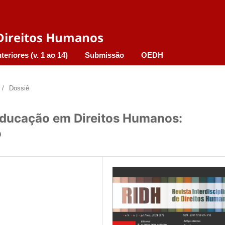
e Direitos Humanos
teriores (v. 1 ao 14)
Submissão
OEDH
/
Dossiê
Educação em Direitos Humanos:
o