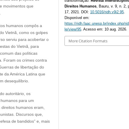
transformação.
Revista Interdisciplin
de movimentos que
Direitos Humanos
, Bauru, v. 9, n. 2, 
17, 2021. DOI:
10.5016/ridh.v9i2.95
.
ssíveis.
Disponível em:
https://ridh.faac.unesp.br/index.php/rid
eitos humanos compôs a
le/view/95
. Acesso em: 10 aug. 2026.
 do Vietnã, como os golpes
rso serviu para acobertar o
More Citation Formats
restas do Vietnã, para
 comum das políticas
a. Foram os crimes contra
uerras de libertação do
te da América Latina que
m desequilíbrio.
o autoritário, os
os humanos para um
s direitos humanos eram,
munistas. Discursos que,
defesa de bandidos” e, mais