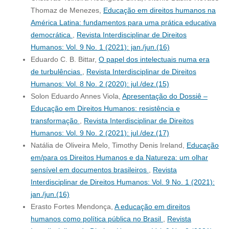
Thomaz de Menezes,
Educação em direitos humanos na
América Latina: fundamentos para uma prática educativa
democrática
,
Revista Interdisciplinar de Direitos
Humanos: Vol. 9 No. 1 (2021): jan./jun.(16)
Eduardo C. B. Bittar,
O papel dos intelectuais numa era
de turbulências
,
Revista Interdisciplinar de Direitos
Humanos: Vol. 8 No. 2 (2020): jul./dez.(15)
Solon Eduardo Annes Viola,
Apresentação do Dossiê –
Educação em Direitos Humanos: resistência e
transformação
,
Revista Interdisciplinar de Direitos
Humanos: Vol. 9 No. 2 (2021): jul./dez.(17)
Natália de Oliveira Melo, Timothy Denis Ireland,
Educação
em/para os Direitos Humanos e da Natureza: um olhar
sensível em documentos brasileiros
,
Revista
Interdisciplinar de Direitos Humanos: Vol. 9 No. 1 (2021):
jan./jun.(16)
Erasto Fortes Mendonça,
A educação em direitos
humanos como política pública no Brasil
,
Revista