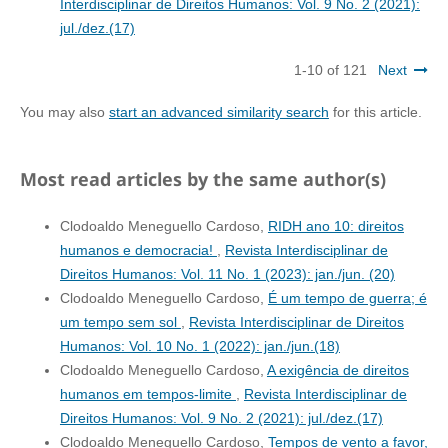
Interdisciplinar de Direitos Humanos: Vol. 9 No. 2 (2021):
jul./dez.(17)
1-10 of 121
Next
You may also
start an advanced similarity search
for this article.
Most read articles by the same author(s)
Clodoaldo Meneguello Cardoso,
RIDH ano 10: direitos
humanos e democracia!
,
Revista Interdisciplinar de
Direitos Humanos: Vol. 11 No. 1 (2023): jan./jun. (20)
Clodoaldo Meneguello Cardoso,
É um tempo de guerra; é
um tempo sem sol
,
Revista Interdisciplinar de Direitos
Humanos: Vol. 10 No. 1 (2022): jan./jun.(18)
Clodoaldo Meneguello Cardoso,
A exigência de direitos
humanos em tempos-limite
,
Revista Interdisciplinar de
Direitos Humanos: Vol. 9 No. 2 (2021): jul./dez.(17)
Clodoaldo Meneguello Cardoso,
Tempos de vento a favor,