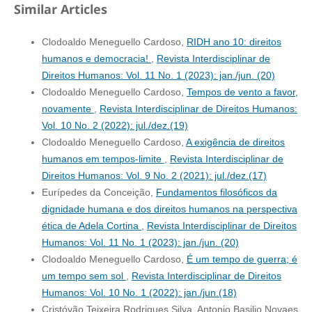
Similar Articles
Clodoaldo Meneguello Cardoso,
RIDH ano 10: direitos
humanos e democracia!
,
Revista Interdisciplinar de
Direitos Humanos: Vol. 11 No. 1 (2023): jan./jun. (20)
Clodoaldo Meneguello Cardoso,
Tempos de vento a favor,
novamente
,
Revista Interdisciplinar de Direitos Humanos:
Vol. 10 No. 2 (2022): jul./dez.(19)
Clodoaldo Meneguello Cardoso,
A exigência de direitos
humanos em tempos-limite
,
Revista Interdisciplinar de
Direitos Humanos: Vol. 9 No. 2 (2021): jul./dez.(17)
Eurípedes da Conceição,
Fundamentos filosóficos da
dignidade humana e dos direitos humanos na perspectiva
ética de Adela Cortina
,
Revista Interdisciplinar de Direitos
Humanos: Vol. 11 No. 1 (2023): jan./jun. (20)
Clodoaldo Meneguello Cardoso,
É um tempo de guerra; é
um tempo sem sol
,
Revista Interdisciplinar de Direitos
Humanos: Vol. 10 No. 1 (2022): jan./jun.(18)
Cristóvão Teixeira Rodrigues Silva, Antonio Basilio Novaes