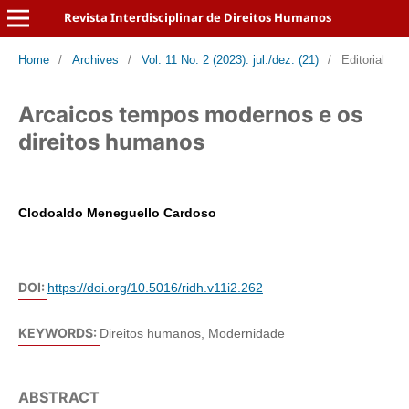
Revista Interdisciplinar de Direitos Humanos
Home
/
Archives
/
Vol. 11 No. 2 (2023): jul./dez. (21)
/
Editorial
Arcaicos tempos modernos e os
direitos humanos
Clodoaldo Meneguello Cardoso
DOI:
https://doi.org/10.5016/ridh.v11i2.262
KEYWORDS:
Direitos humanos, Modernidade
ABSTRACT