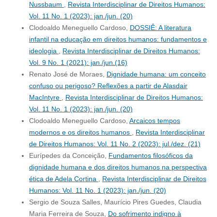
Nussbaum
,
Revista Interdisciplinar de Direitos Humanos:
Vol. 11 No. 1 (2023): jan./jun. (20)
Clodoaldo Meneguello Cardoso,
DOSSIÊ: A literatura
infantil na educação em direitos humanos: fundamentos e
ideologia
,
Revista Interdisciplinar de Direitos Humanos:
Vol. 9 No. 1 (2021): jan./jun.(16)
Renato José de Moraes,
Dignidade humana: um conceito
confuso ou perigoso? Reflexões a partir de Alasdair
MacIntyre
,
Revista Interdisciplinar de Direitos Humanos:
Vol. 11 No. 1 (2023): jan./jun. (20)
Clodoaldo Meneguello Cardoso,
Arcaicos tempos
modernos e os direitos humanos
,
Revista Interdisciplinar
de Direitos Humanos: Vol. 11 No. 2 (2023): jul./dez. (21)
Eurípedes da Conceição,
Fundamentos filosóficos da
dignidade humana e dos direitos humanos na perspectiva
ética de Adela Cortina
,
Revista Interdisciplinar de Direitos
Humanos: Vol. 11 No. 1 (2023): jan./jun. (20)
Sergio de Souza Salles, Maurício Pires Guedes, Claudia
Maria Ferreira de Souza,
Do sofrimento indigno à