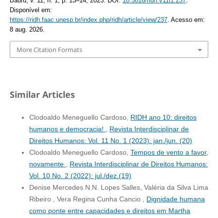
Bauru, v. 11, n. 1, p. 13–14, 2023. DOI:
10.5016/ridh.v11i1.237
.
Disponível em:
https://ridh.faac.unesp.br/index.php/ridh/article/view/237
. Acesso em:
8 aug. 2026.
More Citation Formats
Similar Articles
Clodoaldo Meneguello Cardoso,
RIDH ano 10: direitos
humanos e democracia!
,
Revista Interdisciplinar de
Direitos Humanos: Vol. 11 No. 1 (2023): jan./jun. (20)
Clodoaldo Meneguello Cardoso,
Tempos de vento a favor,
novamente
,
Revista Interdisciplinar de Direitos Humanos:
Vol. 10 No. 2 (2022): jul./dez.(19)
Denise Mercedes N.N. Lopes Salles, Valéria da Silva Lima
Ribeiro , Vera Regina Cunha Cancio ,
Dignidade humana
como ponte entre capacidades e direitos em Martha