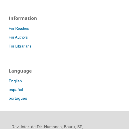
Information
For Readers
For Authors
For Librarians
Language
English
español
português
Rev. Inter. de Dir. Humanos, Bauru, SP,