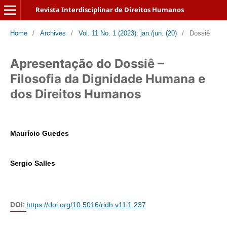
Revista Interdisciplinar de Direitos Humanos
Home
/
Archives
/
Vol. 11 No. 1 (2023): jan./jun. (20)
/
Dossiê
Apresentação do Dossiê –
Filosofia da Dignidade Humana e
dos Direitos Humanos
Maurício Guedes
Sergio Salles
DOI:
https://doi.org/10.5016/ridh.v11i1.237