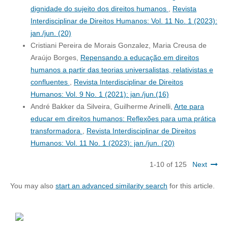
dignidade do sujeito dos direitos humanos
,
Revista
Interdisciplinar de Direitos Humanos: Vol. 11 No. 1 (2023):
jan./jun. (20)
Cristiani Pereira de Morais Gonzalez, Maria Creusa de
Araújo Borges,
Repensando a educação em direitos
humanos a partir das teorias universalistas, relativistas e
confluentes
,
Revista Interdisciplinar de Direitos
Humanos: Vol. 9 No. 1 (2021): jan./jun.(16)
André Bakker da Silveira, Guilherme Arinelli,
Arte para
educar em direitos humanos: Reflexões para uma prática
transformadora
,
Revista Interdisciplinar de Direitos
Humanos: Vol. 11 No. 1 (2023): jan./jun. (20)
1-10 of 125
Next
You may also
start an advanced similarity search
for this article.