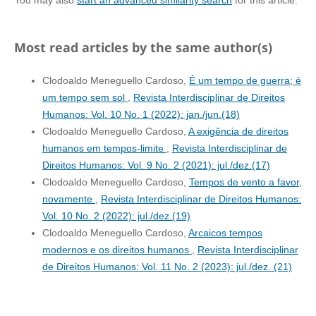
You may also
start an advanced similarity search
for this article.
Most read articles by the same author(s)
Clodoaldo Meneguello Cardoso,
É um tempo de guerra; é
um tempo sem sol
,
Revista Interdisciplinar de Direitos
Humanos: Vol. 10 No. 1 (2022): jan./jun.(18)
Clodoaldo Meneguello Cardoso,
A exigência de direitos
humanos em tempos-limite
,
Revista Interdisciplinar de
Direitos Humanos: Vol. 9 No. 2 (2021): jul./dez.(17)
Clodoaldo Meneguello Cardoso,
Tempos de vento a favor,
novamente
,
Revista Interdisciplinar de Direitos Humanos:
Vol. 10 No. 2 (2022): jul./dez.(19)
Clodoaldo Meneguello Cardoso,
Arcaicos tempos
modernos e os direitos humanos
,
Revista Interdisciplinar
de Direitos Humanos: Vol. 11 No. 2 (2023): jul./dez. (21)