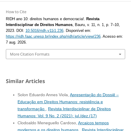
How to Cite
RIDH ano 10: direitos humanos e democracia!.
Revista
Interdisciplinar de Direitos Humanos
, Bauru, v. 11, n. 1, p. 7–10,
2023. DOI:
10.5016/ridh.v11i1.236
. Disponível em:
https://ridh.faac.unesp.br/index.php/ridh/article/view/236
. Acesso em:
7 aug. 2026.
More Citation Formats
Similar Articles
Solon Eduardo Annes Viola,
Apresentação do Dossiê –
Educação em Direitos Humanos: resistência e
transformação
,
Revista Interdisciplinar de Direitos
Humanos: Vol. 9 No. 2 (2021): jul./dez.(17)
Clodoaldo Meneguello Cardoso,
Arcaicos tempos
modernos e os direitos humanos
,
Revista Interdisciplinar