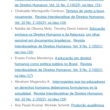
de Direitos Humanos: Vol. 11 No. 2 (2023): jul./dez. (21)
Clodoaldo Meneguello Cardoso,
Tempos de vento a favor,
novamente
,
Revista Interdisciplinar de Direitos Humanos:
Vol. 10 No. 2 (2022): jul./dez.(19)
Natália de Oliveira Melo, Timothy Denis Ireland,
Educação
em/para os Direitos Humanos e da Natureza: um olhar
sensível em documentos brasileiros
,
Revista
Interdisciplinar de Direitos Humanos: Vol. 9 No. 1 (2021):
jan./jun.(16)
Erasto Fortes Mendonça,
A educação em direitos
humanos como política pública no Brasil
,
Revista
Interdisciplinar de Direitos Humanos: Vol. 9 No. 2 (2021):
jul./dez.(17)
Abraham Magendzo K.,
Interrogantes que los educadores
en derechos humanos debieramos formularnos en la
actualidad
,
Revista Interdisciplinar de Direitos Humanos:
Vol. 10 No. 2 (2022): jul./dez.(19)
Ana Paula Krumel, Michele Schmitt,
Produção acadêmica