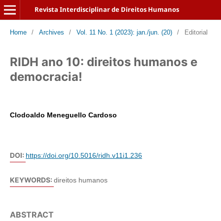
Revista Interdisciplinar de Direitos Humanos
Home
/
Archives
/
Vol. 11 No. 1 (2023): jan./jun. (20)
/
Editorial
RIDH ano 10: direitos humanos e
democracia!
Clodoaldo Meneguello Cardoso
DOI:
https://doi.org/10.5016/ridh.v11i1.236
KEYWORDS:
direitos humanos
ABSTRACT