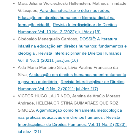
Mara Juliane Woiciechoski Helfenstein, Matheus Trindade
Velasques,
Para desnaturalizar o ódio nas redes:
Educação em direitos humanos e literacia digital na
formação cidadã
,
Revista Interdisciplinar de Direitos
Humanos: Vol. 10 No. 2 (2022): jul./dez.(19)
Clodoaldo Meneguello Cardoso,
DOSSIÊ: A literatura
infantil na educação em direitos humanos: fundamentos e
ideologia
,
Revista Interdisciplinar de Direitos Humanos:
Vol. 9 No. 1 (2021): jan./jun.(16)
Aida Maria Monteiro Silva, Lívio Paulino Francisco da
Silva,
A educação em direitos humanos no enfrentamento
a governo autoritário
,
Revista Interdisciplinar de Direitos
Humanos: Vol. 9 No. 2 (2021): jul./dez.(17)
VICTOR HUGO LAURINDO, Jemina de Araújo Moraes
Andrade, HELENA CRISTINA GUIMARÃES QUEIROZ
SIMÕES,
A gamificação como ferramenta metodológica
nas práticas educativas em direitos humanos
,
Revista
Interdisciplinar de Direitos Humanos: Vol. 11 No. 2 (2023):
jul./dez. (21)