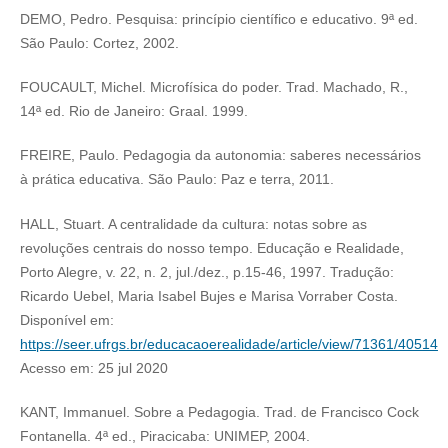
DEMO, Pedro. Pesquisa: princípio científico e educativo. 9ª ed.
São Paulo: Cortez, 2002.
FOUCAULT, Michel. Microfísica do poder. Trad. Machado, R.,
14ª ed. Rio de Janeiro: Graal. 1999.
FREIRE, Paulo. Pedagogia da autonomia: saberes necessários
à prática educativa. São Paulo: Paz e terra, 2011.
HALL, Stuart. A centralidade da cultura: notas sobre as
revoluções centrais do nosso tempo. Educação e Realidade,
Porto Alegre, v. 22, n. 2, jul./dez., p.15-46, 1997. Tradução:
Ricardo Uebel, Maria Isabel Bujes e Marisa Vorraber Costa.
Disponível em:
https://seer.ufrgs.br/educacaoerealidade/article/view/71361/40514
Acesso em: 25 jul 2020
KANT, Immanuel. Sobre a Pedagogia. Trad. de Francisco Cock
Fontanella. 4ª ed., Piracicaba: UNIMEP, 2004.