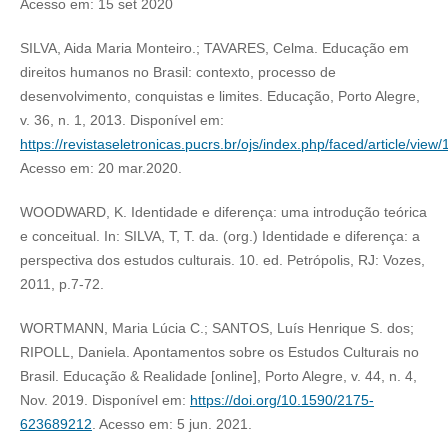
Acesso em: 15 set 2020
SILVA, Aida Maria Monteiro.; TAVARES, Celma. Educação em
direitos humanos no Brasil: contexto, processo de
desenvolvimento, conquistas e limites. Educação, Porto Alegre,
v. 36, n. 1, 2013. Disponível em:
https://revistaseletronicas.pucrs.br/ojs/index.php/faced/article/view
Acesso em: 20 mar.2020.
WOODWARD, K. Identidade e diferença: uma introdução teórica
e conceitual. In: SILVA, T, T. da. (org.) Identidade e diferença: a
perspectiva dos estudos culturais. 10. ed. Petrópolis, RJ: Vozes,
2011, p.7-72.
WORTMANN, Maria Lúcia C.; SANTOS, Luís Henrique S. dos;
RIPOLL, Daniela. Apontamentos sobre os Estudos Culturais no
Brasil. Educação & Realidade [online], Porto Alegre, v. 44, n. 4,
Nov. 2019. Disponível em:
https://doi.org/10.1590/2175-
623689212
. Acesso em: 5 jun. 2021.