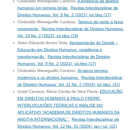
Clodoaldo Meneguello Cardoso,
A exigência de direitos
humanos em tempos-limite
,
Revista Interdisciplinar de
Direitos Humanos: Vol. 9 No. 2 (2021): jul./dez.(17)
Clodoaldo Meneguello Cardoso,
Tempos de vento a favor,
novamente
,
Revista Interdisciplinar de Direitos Humanos:
Vol. 10 No. 2 (2022): jul./dez.(19)
Solon Eduardo Annes Viola,
Apresentação do Dossiê –
Educação em Direitos Humanos: resistência e
transformação
,
Revista Interdisciplinar de Direitos
Humanos: Vol. 9 No. 2 (2021): jul./dez.(17)
Clodoaldo Meneguello Cardoso,
Arcaicos tempos
modernos e os direitos humanos
,
Revista Interdisciplinar
de Direitos Humanos: Vol. 11 No. 2 (2023): jul./dez. (21)
Israel Campos, Maria Cecilia de Silva Paula,
EDUCAÇÃO
EM DIREITOS HUMANOS & PAULO FREIRE:
INTERLOCUÇÕES TEÓRICAS E ANÁLISE DO
APLICATIVO “ACADEMIA DE DIREITOS HUMANOS DA
ANISTIA INTERNACIONAL”
,
Revista Interdisciplinar de
Direitos Humanos: Vol. 12 No. 01 (2024): jan./ jul. (22)