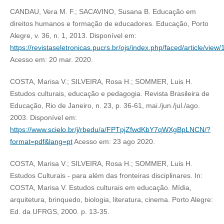
CANDAU, Vera M. F.; SACAVINO, Susana B. Educação em
direitos humanos e formação de educadores. Educação, Porto
Alegre, v. 36, n. 1, 2013. Disponível em:
https://revistaseletronicas.pucrs.br/ojs/index.php/faced/article/vie
Acesso em: 20 mar. 2020.
COSTA, Marisa V.; SILVEIRA, Rosa H.; SOMMER, Luis H.
Estudos culturais, educação e pedagogia. Revista Brasileira de
Educação, Rio de Janeiro, n. 23, p. 36-61, mai./jun./jul./ago.
2003. Disponível em:
https://www.scielo.br/j/rbedu/a/FPTpjZfwdKbY7qWXgBpLNCN/?
format=pdf&lang=pt
Acesso em: 23 ago 2020.
COSTA, Marisa V.; SILVEIRA, Rosa H.; SOMMER, Luis H.
Estudos Culturais - para além das fronteiras disciplinares. In:
COSTA, Marisa V. Estudos culturais em educação. Mídia,
arquitetura, brinquedo, biologia, literatura, cinema. Porto Alegre:
Ed. da UFRGS, 2000. p. 13-35.