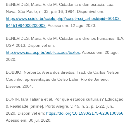
BENEVIDES, Maria V. de M. Cidadania e democracia. Lua
Nova, São Paulo, n. 33, p.5-16, 1994. Disponível em:
https://www.scielo.br/scielo.php?script=sci_arttext&pid=S0102-
64451994000200002
. Acesso em: 12 ago. 2020.
BENEVIDES, Maria V. de M. Cidadania e direitos humanos. IEA.
USP. 2013. Disponível em:
http://www.iea.usp.br/publicacoes/textos
. Acesso em: 20 ago.
2020.
BOBBIO, Norberto. A era dos direitos. Trad. de Carlos Nelson
Coutinho; apresentação de Celso Lafer. Rio de Janeiro:
Elsevier, 2004.
BONIN, Iara Tatiana et al. Por que estudos culturais? Educação
& Realidade [online], Porto Alegre, v. 45, n. 2, p. 1-22, jun.,
2020. Disponível em:
https://doi.org/10.1590/2175-6236100356
.
Acesso em: 30 jul. 2020.