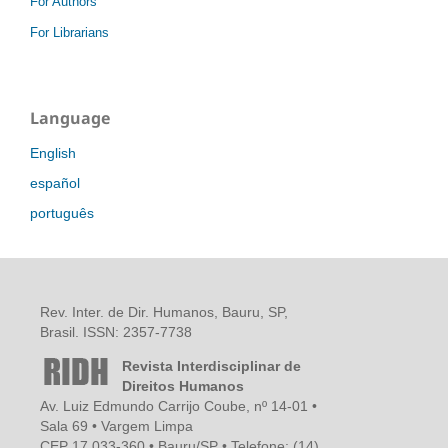
For Authors
For Librarians
Language
English
español
português
Rev. Inter. de Dir. Humanos, Bauru, SP,
Brasil. ISSN: 2357-7738
Revista Interdisciplinar de
Direitos Humanos
Av. Luiz Edmundo Carrijo Coube, nº 14-01 •
Sala 69 • Vargem Limpa
CEP 17.033-360 • Bauru/SP • Telefone: (14)