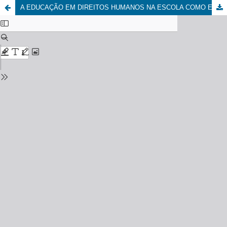
A EDUCAÇÃO EM DIREITOS HUMANOS NA ESCOLA COMO ENFRENTAMENTO AO DESENGAJAMENTO MORAL